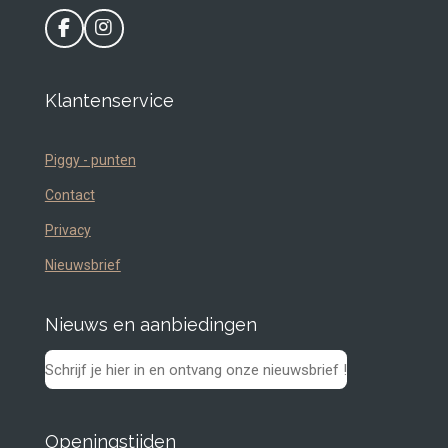
F
I
a
n
c
s
e
t
Klantenservice
b
a
o
g
o
r
Piggy - punten
k
a
m
Contact
Privacy
Nieuwsbrief
Nieuws en aanbiedingen
Schrijf je hier in en ontvang onze nieuwsbrief !
Openingstijden