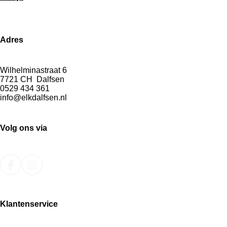
Adres
Wilhelminastraat 6
7721 CH Dalfsen
0529 434 361
info@elkdalfsen.nl
Volg ons via
F
I
a
n
c
s
e
t
Klantenservice
b
a
o
g
o
r