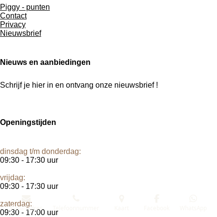
Piggy - punten
k
a
Contact
m
Privacy
Nieuwsbrief
Nieuws en aanbiedingen
Schrijf je hier in en ontvang onze nieuwsbrief !
Openingstijden
dinsdag t/m donderdag:
09:30 - 17:30 uur
vrijdag:
09:30 - 17:30 uur
zaterdag:
E-mailadres
Telefoonnummer
Kaart
Facebook
WhatsApp
09:30 - 17:00 uur