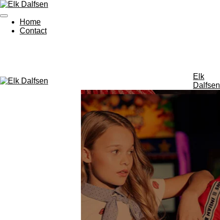
Ga
direct
Home
naar
Contact
de
hoofdinhoud
Elk
Dalfsen