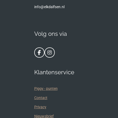
info@elkdalfsen.nl
Volg ons via
F
I
a
n
c
s
e
t
Klantenservice
b
a
o
g
o
r
k
a
Piggy - punten
m
Contact
Privacy
Nieuwsbrief